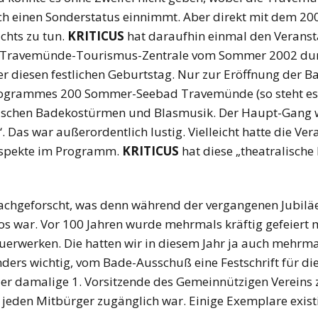
ich einen Sonderstatus einnimmt. Aber direkt mit dem 2
ichts zu tun.
KRITICUS
hat daraufhin einmal den Veranst
-Travemünde-Tourismus-Zentrale vom Sommer 2002 durc
r diesen festlichen Geburtstag. Nur zur Eröffnung der Ba
tprogrammes 200 Sommer-Seebad Travemünde (so steht es g
rischen Badekostürmen und Blasmusik. Der Haupt-Gang w
 Das war außerordentlich lustig. Vielleicht hatte die Ve
saspekte im Programm.
KRITICUS
hat diese „theatralische 
chgeforscht, was denn während der vergangenen Jubiläe
 war. Vor 100 Jahren wurde mehrmals kräftig gefeiert m
erwerken. Die hatten wir in diesem Jahr ja auch mehrm
ders wichtig, vom Bade-Ausschuß eine Festschrift für di
er damalige 1. Vorsitzende des Gemeinnützigen Vereins
 jeden Mitbürger zugänglich war. Einige Exemplare exis