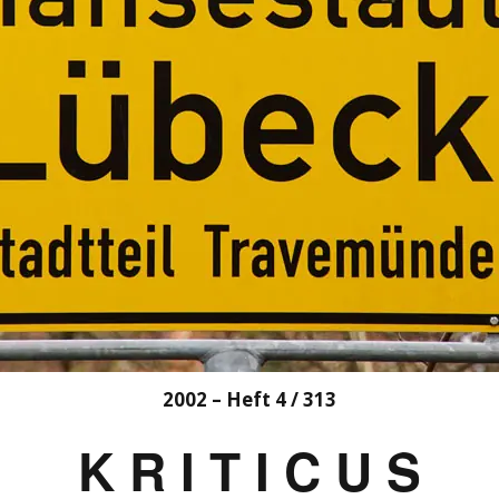
2002 – Heft 4 / 313
K R I T I C U S