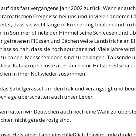
auf das fast vergangene Jahr 2002 zurück. Wenn er auch 
dramatischen Ereignisse bei uns und in vielen anderen Lä
tet, dass sie wohl lange in Erinnerung bleiben und in d
en im Sommer öffnete der Himmel seine Schleusen und 
 getretenen Flüssen und Bächen weite Landstriche an 
nisse so nah, dass sie noch spürbar sind. Viele Jahre wi
t zu haben. Menschenleben sind zu beklagen, Tausende u
Diese Katastrophe löste aber auch eine Hilfsbereitschaft
schen in ihrer Not wieder zusammen.
das Säbelgerassel um den Irak und verängstigt und beun
hläge überschatten auch unser Leben.
sen hatten wir Deutschen auch noch eine Wahl zu überste
chten nicht gerade rosig sind.
unser Holsteiner Land einschließlich Travemünde direkt o