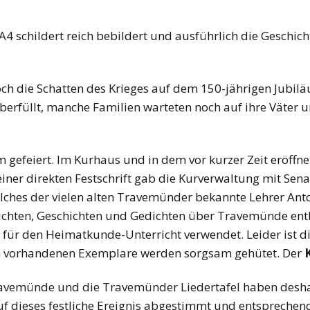
A4 schildert reich bebildert und ausführlich die Geschic
och die Schatten des Krieges auf dem 150-jährigen Jubil
berfüllt, manche Familien warteten noch auf ihre Väter u
gefeiert. Im Kurhaus und in dem vor kurzer Zeit eröffn
 einer direkten Festschrift gab die Kurverwaltung mit Se
lches der vielen alten Travemünder bekannte Lehrer An
richten, Geschichten und Gedichten über Travemünde ent
für den Heimatkunde-Unterricht verwendet. Leider ist d
ch vorhandenen Exemplare werden sorgsam gehütet. Der
avemünde und die Travemünder Liedertafel haben deshal
f dieses festliche Ereignis abgestimmt und entsprechend