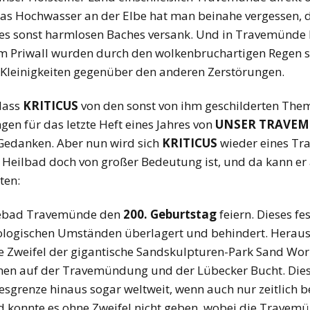
as Hochwasser an der Elbe hat man beinahe vergessen, da
es sonst harmlosen Baches versank. Und in Travemünde lie
 Priwall wurden durch den wolkenbruchartigen Regen st
Kleinigkeiten gegenüber den anderen Zerstörungen.
 dass
KRITICUS
von den sonst von ihm geschilderten The
en für das letzte Heft eines Jahres von
UNSER TRAVE
Gedanken. Aber nun wird sich
KRITICUS
wieder eines Tr
Heilbad doch von großer Bedeutung ist, und da kann er a
ten:
seebad Travemünde den
200. Geburtstag
feiern. Dieses fe
ologischen Umständen überlagert und behindert. Heraus
Zweifel der gigantische Sandskulpturen-Park Sand Wor
nen auf der Travemündung und der Lübecker Bucht. Die
grenze hinaus sogar weltweit, wenn auch nur zeitlich be
 konnte es ohne Zweifel nicht geben, wobei die Travem