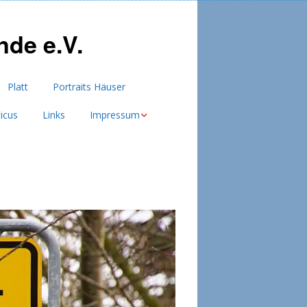
de e.V.
Platt
Portraits Häuser
ticus
Links
Impressum
Datenschutzerklärung