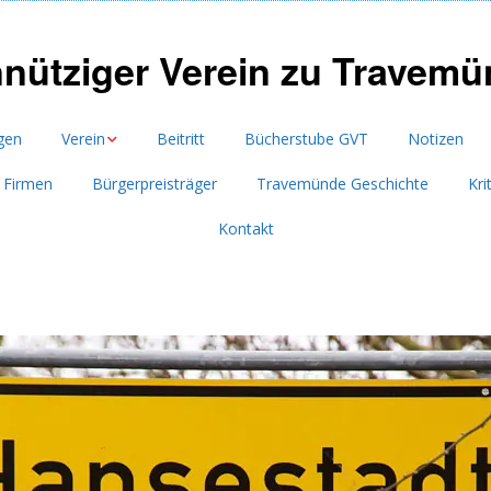
nütziger Verein zu Travemün
gen
Verein
Beitritt
Bücherstube GVT
Notizen
s Firmen
Bürgerpreisträger
Travemünde Geschichte
Kri
Vorstand
Kontakt
Satzung