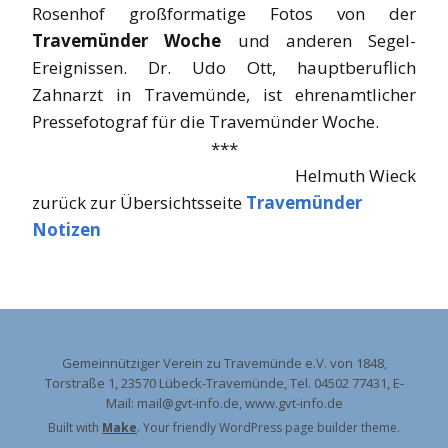
Rosenhof großformatige Fotos von der
Travemünder Woche
und anderen Segel-
Ereignissen. Dr. Udo Ott, hauptberuflich
Zahnarzt in Travemünde, ist ehrenamtlicher
Pressefotograf für die Travemünder Woche.
***
Helmuth Wieck
zurück zur Übersichtsseite
Travemünder
Notizen
Gemeinnütziger Verein zu Travemünde e.V. von 1848,
Torstraße 1, 23570 Lübeck-Travemünde, Tel. 04502 77431, E-
Mail: mail@gvt-info.de, www.gvt-info.de
Built with
Make
. Your friendly WordPress page builder theme.