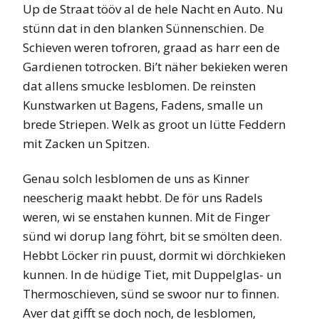
Up de Straat tööv al de hele Nacht en Auto. Nu
stünn dat in den blanken Sünnenschien. De
Schieven weren tofroren, graad as harr een de
Gardienen totrocken. Bi’t näher bekieken weren
dat allens smucke Iesblomen. De reinsten
Kunstwarken ut Bagens, Fadens, smalle un
brede Striepen. Welk as groot un lütte Feddern
mit Zacken un Spitzen.
Genau solch Iesblomen de uns as Kinner
neescherig maakt hebbt. De för uns Radels
weren, wi se enstahen kunnen. Mit de Finger
sünd wi dorup lang föhrt, bit se smölten deen.
Hebbt Löcker rin puust, dormit wi dörchkieken
kunnen. In de hüdige Tiet, mit Duppelglas- un
Thermoschieven, sünd se swoor nur to finnen.
Aver dat gifft se doch noch, de Iesblomen,