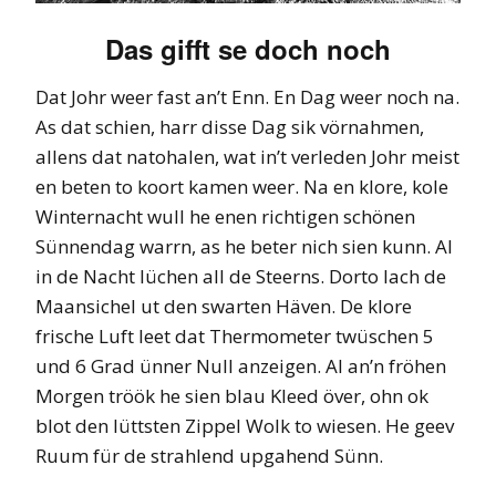
Das gifft se doch noch
Dat Johr weer fast an’t Enn. En Dag weer noch na.
As dat schien, harr disse Dag sik vörnahmen,
allens dat natohalen, wat in’t verleden Johr meist
en beten to koort kamen weer. Na en klore, kole
Winternacht wull he enen richtigen schönen
Sünnendag warrn, as he beter nich sien kunn. Al
in de Nacht lüchen all de Steerns. Dorto lach de
Maansichel ut den swarten Häven. De klore
frische Luft leet dat Thermometer twüschen 5
und 6 Grad ünner Null anzeigen. Al an’n fröhen
Morgen tröök he sien blau Kleed över, ohn ok
blot den lüttsten Zippel Wolk to wiesen. He geev
Ruum für de strahlend upgahend Sünn.