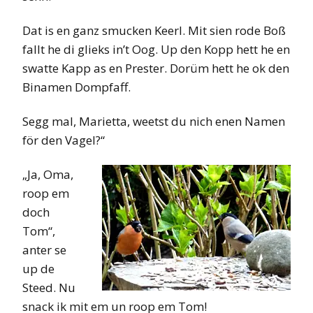
Dat is en ganz smucken Keerl. Mit sien rode Boß
fallt he di glieks in’t Oog. Up den Kopp hett he en
swatte Kapp as en Prester. Dorüm hett he ok den
Binamen Dompfaff.
Segg mal, Marietta, weetst du nich enen Namen
för den Vagel?“
„Ja, Oma,
roop em
doch
Tom“,
anter se
up de
Steed. Nu
snack ik mit em un roop em Tom!