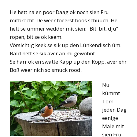
He hett na en poor Daag ok noch sien Fru
mitbröcht. De weer toeerst böös schuuch. He
hett se ümmer wedder mit sien: „Bit, bit, djü“
ropen, bit se ok keem.
Vörsichtig keek se sik up den Lünkendisch üm.
Bald hett se sik aver an mi gewöhnt.
Se harr ok en swatte Kapp up den Kopp, aver ehr
Boß weer nich so smuck rood.
Nu
kümmt
Tom
jeden Dag
eenige
Male mit
sien Fru