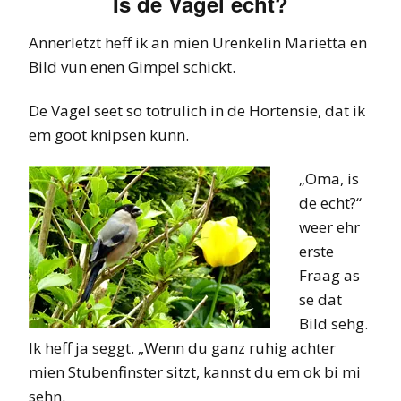
Is de Vagel echt?
Annerletzt heff ik an mien Urenkelin Marietta en
Bild vun enen Gimpel schickt.
De Vagel seet so totrulich in de Hortensie, dat ik
em goot knipsen kunn.
„Oma, is
de echt?“
weer ehr
erste
Fraag as
se dat
Bild sehg.
Ik heff ja seggt. „Wenn du ganz ruhig achter
mien Stubenfinster sitzt, kannst du em ok bi mi
sehn.