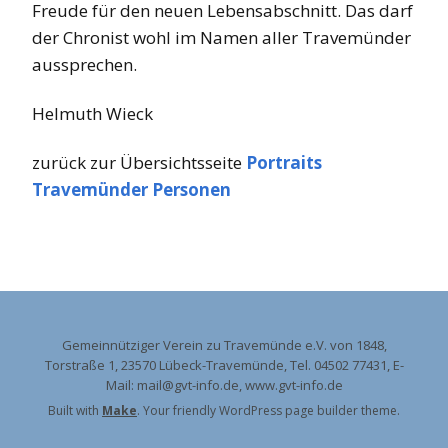
Freude für den neuen Lebensabschnitt. Das darf
der Chronist wohl im Namen aller Travemünder
aussprechen.
Helmuth Wieck
zurück zur Übersichtsseite
Portraits
Travemünder Personen
Gemeinnütziger Verein zu Travemünde e.V. von 1848,
Torstraße 1, 23570 Lübeck-Travemünde, Tel. 04502 77431, E-
Mail: mail@gvt-info.de, www.gvt-info.de
Built with
Make
. Your friendly WordPress page builder theme.