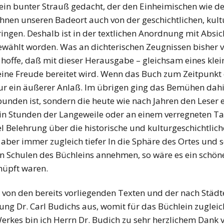
s ein bunter Strauß gedacht, der den Einheimischen wie 
nen unseren Badeort auch von der geschichtlichen, kult
ringen. Deshalb ist in der textlichen Anordnung mit Absi
ählt worden. Was an dichterischen Zeugnissen bisher vor
offe, daß mit dieser Herausgabe – gleichsam eines klein
ne Freude bereitet wird. Wenn das Buch zum Zeitpunkt d
 nur ein äußerer Anlaß. Im übrigen ging das Bemühen dahi
ebunden ist, sondern die heute wie nach Jahren den Leser 
 in Stunden der Langeweile oder an einem verregneten T
el Belehrung über die historische und kulturgeschichtli
 aber immer zugleich tiefer In die Sphäre des Ortes und s
 Schulen des Büchleins annehmen, so wäre es ein schöne
nüpft waren.
 von den bereits vorliegenden Texten und der nach Städ
ng Dr. Carl Budichs aus, womit für das Büchlein zuglei
erkes bin ich Herrn Dr. Budich zu sehr herzlichem Dank v