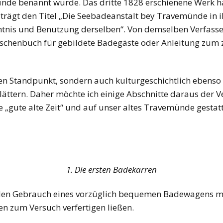
nde benannt wurde. Das dritte 1828 erschienene Werk h
trägt den Titel „Die Seebadeanstalt bey Travemünde in
tnis und Benutzung derselben“. Von demselben Verfasser
Taschenbuch für gebildete Badegäste oder Anleitung zu
hen Standpunkt, sondern auch kulturgeschichtlich ebenso 
ttern. Daher möchte ich einige Abschnitte daraus der V
die „gute alte Zeit“ und auf unser altes Travemünde gesta
1. Die ersten Badekarren
 den Gebrauch eines vorzüglich bequemen Badewagens mö
n zum Versuch verfertigen ließen.