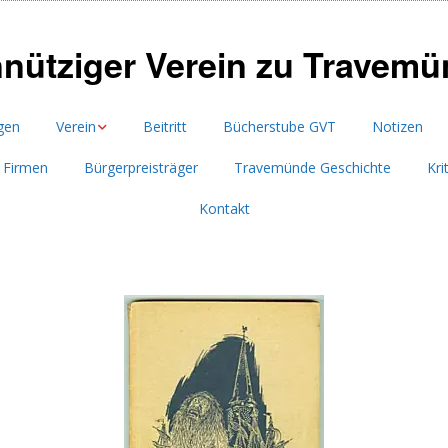
nütziger Verein zu Travemün
gen
Verein
Beitritt
Bücherstube GVT
Notizen
s Firmen
Bürgerpreisträger
Travemünde Geschichte
Kri
Vorstand
Kontakt
Satzung