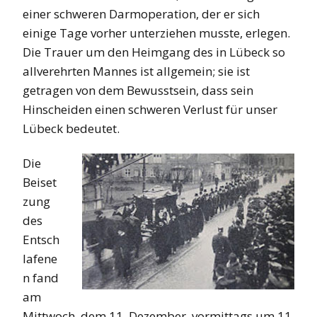
einer schweren Darmoperation, der er sich
einige Tage vorher unterziehen musste, erlegen.
Die Trauer um den Heimgang des in Lübeck so
allverehrten Mannes ist allgemein; sie ist
getragen von dem Bewusstsein, dass sein
Hinscheiden einen schweren Verlust für unser
Lübeck bedeutet.
Die
Beiset
zung
des
Entsch
lafene
n fand
am
Mittwoch, dem 11. Dezember, vormittags um 11